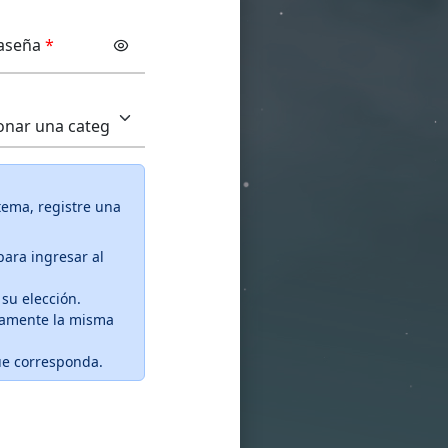
aseña
*
stema, registre una
para ingresar al
su elección.
amente la misma
ue corresponda.